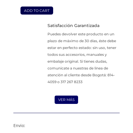
ADD TO CART
Mesas
en
Satisfacción Garantizada
acero
inoxidable
Puedes devolver este producto en un
de
plazo de máximo de 30 días, éste debe
90x100x50
estar en perfecto estado: sin uso, tener
cm
todos sus accesorios, manuales y
con
embalaje original. Si tienes dudas,
entrepaño
comunicate a nuestras de linea de
quantity
atención al cliente desde Bogotá: 814-
4059 o 317 267 8233
VER MÁS
Envio: