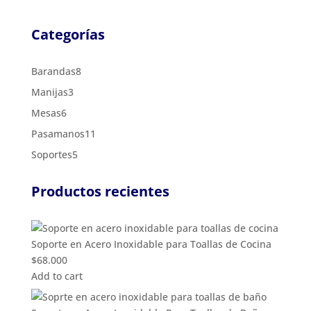
Categorías
8
Barandas
8
products
3
Manijas
3
products
6
Mesas
6
products
11
Pasamanos
11
products
5
Soportes
5
products
Productos recientes
Soporte en Acero Inoxidable para Toallas de Cocina
$
68.000
Add to cart