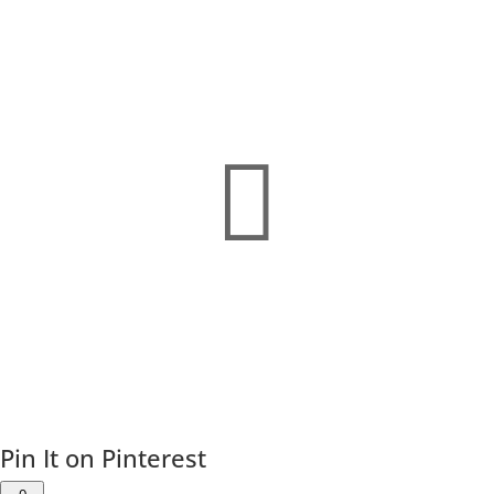

Pin It on Pinterest
0